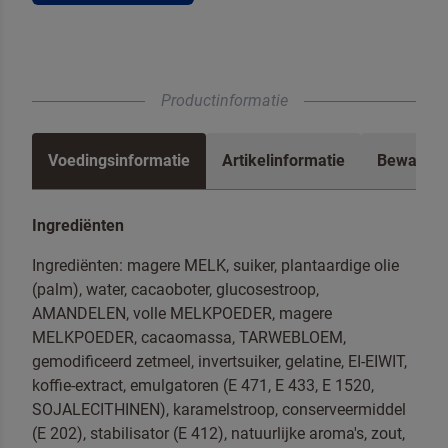
Productinformatie
Voedingsinformatie
Artikelinformatie
Bewaren 
Ingrediënten
Ingrediënten: magere MELK, suiker, plantaardige olie
(palm), water, cacaoboter, glucosestroop,
AMANDELEN, volle MELKPOEDER, magere
MELKPOEDER, cacaomassa, TARWEBLOEM,
gemodificeerd zetmeel, invertsuiker, gelatine, EI-EIWIT,
koffie-extract, emulgatoren (E 471, E 433, E 1520,
SOJALECITHINEN), karamelstroop, conserveermiddel
(E 202), stabilisator (E 412), natuurlijke aroma's, zout,
Om spam te bestrijden, selecteer hieronder de