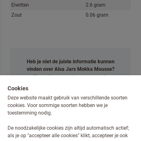
Eiwitten
2.6 gram
Zout
0.06 gram
Heb je niet de juiste informatie kunnen
vinden over Alsa Jars Mokka Mousse?
Neem dan contact met ons op via
onderstaand formulier.
Cookies
Deze website maakt gebruik van verschillende soorten
NEEM CONTACT MET ONS OP
cookies. Voor sommige soorten hebben we je
toestemming nodig.
De noodzakelijke cookies zijn altijd automatisch actief;
als je op "accepteer alle cookies" klikt, accepteer je ook
Privacy en Cookies