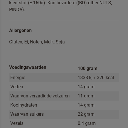
kleurstof (E 160a). Kan bevatten: ((BD) other NUTS,
afbeelding van de
Cheesecake
PINDA).
Allergenen
Ik ben een professional
Gluten, Ei, Noten, Melk, Soja
Ja, houd mij op de hoogte van nieuws en acties
van Dr. Oetker Professional
Voedingswaarden
100 gram
Energie
1338 kj / 320 kcal
Door op versturen te klikken, gaat u akkoord met
onze
voorwaarden
.
Vetten
14 gram
Waarvan verzadigde vetzuren
11 gram
VERSTUREN
Koolhydraten
14 gram
Waarvan suikers
22 gram
Vezels
0.4 gram