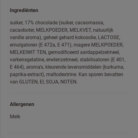
Ingrediënten
suiker, 17% chocolade (suiker, cacaomassa,
cacaoboter, MELKPOEDER, MELKVET, natuurlijk
Om spam te bestrijden, selecteer hieronder de
vanille aroma), geheel gehard kokosolie, LACTOSE,
afbeelding van de
Pannenkoeken
emulgatoren (E 472a, E 471), magere MELKPOEDER,
MELKEIWIT TEN, gemodificeerd aardappelzetmeel,
varkensgelatine, erwtenzetmeel, stabilisatoren (E 401,
E 464), aroma's, kleurende levensmiddelen (kurkuma,
paprika-extract), maltodextrine. Kan sporen bevatten
Ik ben een professional
van GLUTEN, EI, SOJA, NOTEN.
Ja, houd mij op de hoogte van nieuws en acties
van Dr. Oetker Professional
Allergenen
Melk
Door op versturen te klikken, gaat u akkoord met
onze
voorwaarden
.