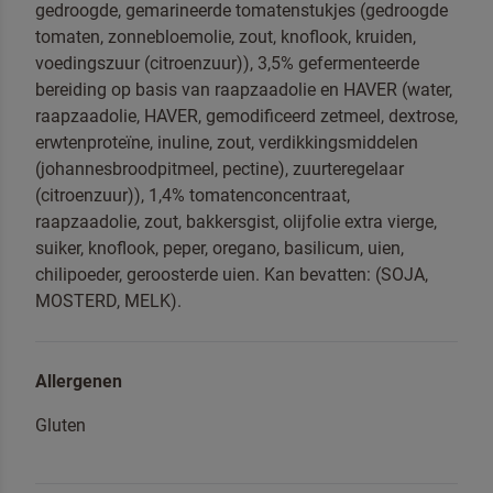
gedroogde, gemarineerde tomatenstukjes (gedroogde
tomaten, zonnebloemolie, zout, knoflook, kruiden,
voedingszuur (citroenzuur)), 3,5% gefermenteerde
bereiding op basis van raapzaadolie en HAVER (water,
raapzaadolie, HAVER, gemodificeerd zetmeel, dextrose,
erwtenproteïne, inuline, zout, verdikkingsmiddelen
Om spam te bestrijden, selecteer hieronder de
(johannesbroodpitmeel, pectine), zuurteregelaar
afbeelding van de
Cheesecake
(citroenzuur)), 1,4% tomatenconcentraat,
raapzaadolie, zout, bakkersgist, olijfolie extra vierge,
suiker, knoflook, peper, oregano, basilicum, uien,
chilipoeder, geroosterde uien. Kan bevatten: (SOJA,
MOSTERD, MELK).
Ik ben een professional
Ja, houd mij op de hoogte van nieuws en acties
van Dr. Oetker Professional
Allergenen
Gluten
Door op versturen te klikken, gaat u akkoord met
onze
voorwaarden
.