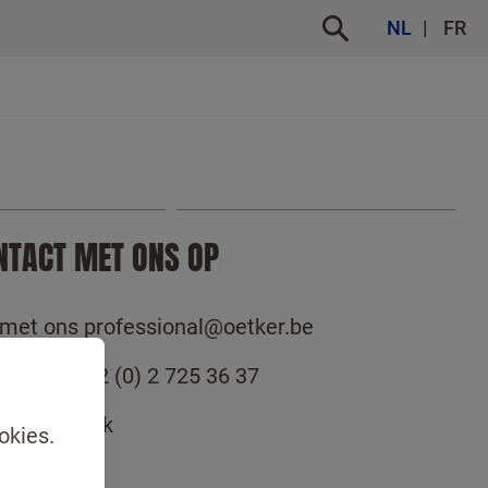
NL
FR
NTACT MET ONS OP
 met ons professional@oetker.be
met ons +32 (0) 2 725 36 37
gbelverzoek
okies.