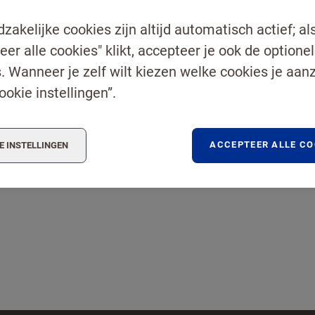
NAAR CON
zakelijke cookies zijn altijd automatisch actief; als
eer alle cookies" klikt, accepteer je ook de optione
 te bestrijden, selecteer hieronder de afbeelding
. Wanneer je zelf wilt kiezen welke cookies je aanze
nkoeken
ookie instellingen”.
ACCEPTEER ALLE CO
E INSTELLINGEN
en een professional
ersturen te klikken, gaat u akkoord met
onze voorwaarden
.
TUREN