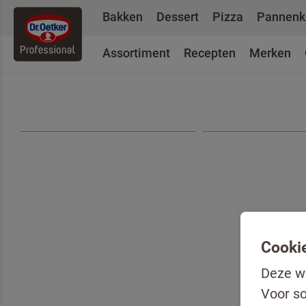
Bakken
Dessert
Pizza
Pannenk
Assortiment
Recepten
Merken
Teru
Cooki
Deze we
Voor s