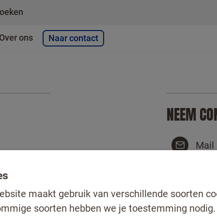
oeken
Over ons
Naar contact
gbelverzoek
NEEM CO
Mail
Bel 
es
Teru
bsite maakt gebruik van verschillende soorten co
ommige soorten hebben we je toestemming nodig.