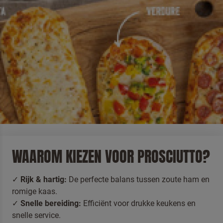
PIZZA SNACK
PROSCIUTTO – HARTIG
EN HEERLIJK
Voor liefhebbers van hartige smaken.
De
Pizza Snack
Prosciutto
combineert sappige ham met een verfijnde
mix van kruiden, allemaal op een krokante, luchtige
bodem.
WAAROM KIEZEN VOOR PROSCIUTTO?
Rijk & hartig:
De perfecte balans tussen zoute ham en
romige kaas.
Snelle bereiding:
Efficiënt voor drukke keukens en
snelle service.