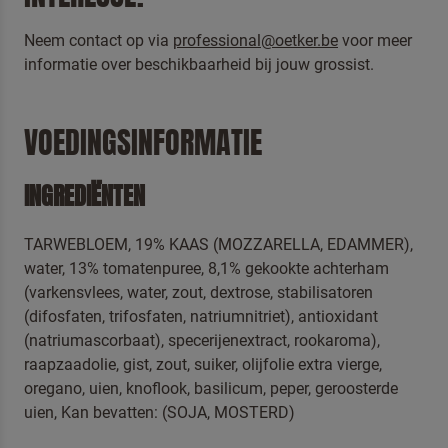
Neem contact op via
professional@oetker.be
voor meer
informatie over beschikbaarheid bij jouw grossist.
VOEDINGSINFORMATIE
Om spam te bestrijden, selecteer hieronder de
afbeelding van de
Cheesecake
INGREDIËNTEN
TARWEBLOEM, 19% KAAS (MOZZARELLA, EDAMMER),
water, 13% tomatenpuree, 8,1% gekookte achterham
(varkensvlees, water, zout, dextrose, stabilisatoren
(difosfaten, trifosfaten, natriumnitriet), antioxidant
Ik ben een professional
(natriumascorbaat), specerijenextract, rookaroma),
Door op versturen te klikken, gaat u akkoord met
onze
raapzaadolie, gist, zout, suiker, olijfolie extra vierge,
voorwaarden
.
oregano, uien, knoflook, basilicum, peper, geroosterde
uien, Kan bevatten: (SOJA, MOSTERD)
VERSTUREN