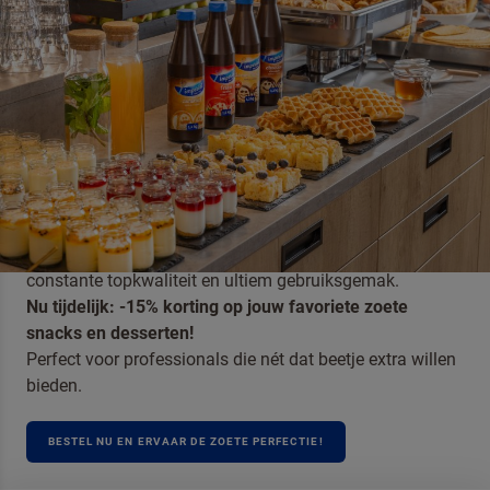
EFFICIËNTIE, KWALITEIT EN SMAAK
VOOR DE PROFESSIONELE KEUKEN
Ontdek de zoete oplossingen van Dr. Oetker Professional
– ideaal voor horeca, leisure en convenience. Van
ontbijtbuffet tot dessert: met onze kant-en-klare snacks
en desserten werk je sneller én eenvoudiger, zonder in te
boeten op smaak of kwaliteit.
Laat je gasten genieten van authentieke smaken,
constante topkwaliteit en ultiem gebruiksgemak.
Nu tijdelijk: -15% korting op jouw favoriete zoete
snacks en desserten!
Perfect voor professionals die nét dat beetje extra willen
bieden.
BESTEL NU EN ERVAAR DE ZOETE PERFECTIE!