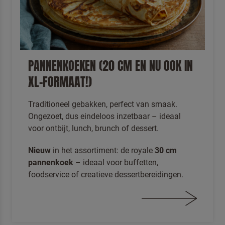
PANNENKOEKEN (20 CM EN NU OOK IN
XL-FORMAAT!)
Om spam te bestrijden, selecteer hieronder de
afbeelding van de
Cheesecake
Traditioneel gebakken, perfect van smaak.
Ongezoet, dus eindeloos inzetbaar – ideaal
voor ontbijt, lunch, brunch of dessert.
Nieuw
in het assortiment: de royale
30 cm
Ik ben een professional
pannenkoek
– ideaal voor buffetten,
foodservice of creatieve dessertbereidingen.
Door op versturen te klikken, gaat u akkoord met
onze
voorwaarden
.
VERSTUREN