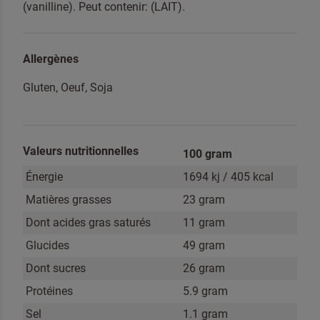
(vanilline). Peut contenir: (LAIT).
Allergènes
Je suis un professionnel
Gluten, Oeuf, Soja
Oui, tenez-moi informé des nouveautés et des
promotions de Dr. Oetker Professionnel
Valeurs nutritionnelles
100 gram
Énergie
1694 kj / 405 kcal
En cliquant sur envoyer, vous acceptez
nos conditions générales
.
Matières grasses
23 gram
ENVOYER
Dont acides gras saturés
11 gram
Glucides
49 gram
Dont sucres
26 gram
Protéines
5.9 gram
Sel
1.1 gram