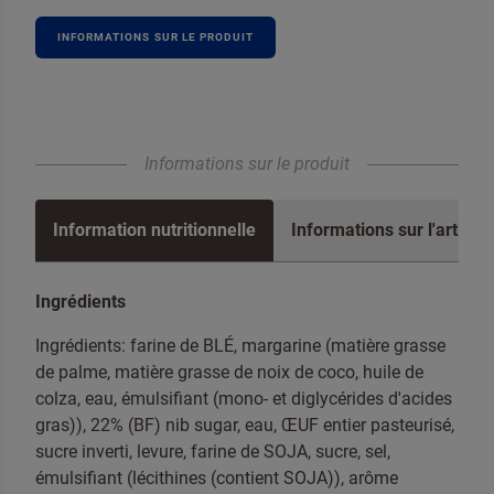
INFORMATIONS SUR LE PRODUIT
Informations sur le produit
Information nutritionnelle
Informations sur l'article
Ingrédients
Ingrédients: farine de BLÉ, margarine (matière grasse
de palme, matière grasse de noix de coco, huile de
colza, eau, émulsifiant (mono- et diglycérides d'acides
gras)), 22% (BF) nib sugar, eau, ŒUF entier pasteurisé,
sucre inverti, levure, farine de SOJA, sucre, sel,
Pour lutter contre le spam, sélectionnez le
Crêpes
émulsifiant (lécithines (contient SOJA)), arôme