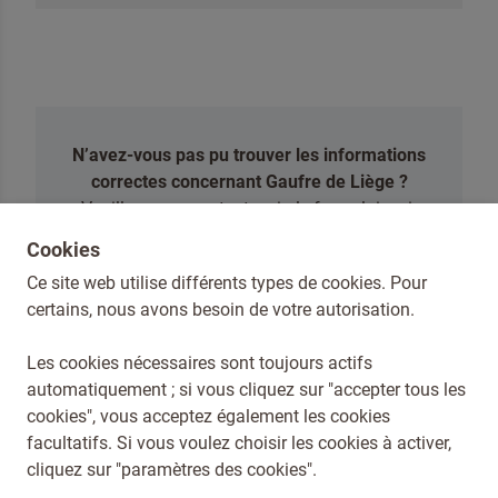
N’avez-vous pas pu trouver les informations
correctes concernant Gaufre de Liège ?
Veuillez nous contacter via le formulaire ci-
dessous.
Cookies
Ce site web utilise différents types de cookies. Pour
CONTACTEZ-NOUS
certains, nous avons besoin de votre autorisation.
Les cookies nécessaires sont toujours actifs
automatiquement ; si vous cliquez sur "accepter tous les
cookies", vous acceptez également les cookies
Dr. Oetker België
facultatifs. Si vous voulez choisir les cookies à activer,
Conditions générales
cliquez sur "paramètres des cookies".
Compliance