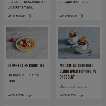
crêpes américaines en
chaque moment.
un tournemain.
Voir la recette
Voir la recette
Pour lutter contre le spam, sélectionnez le
Crêpes
Je suis un professionnel
En cliquant sur envoyer, vous acceptez
nos conditions générales
.
CRÊPE FRAISE CHANTILLY
MOUSSE AU CHOCOLAT
BLANC AVEC TOPPING AU
ENVOYER
Un régal qui plaît à
CHOCOLAT
tous.
Duo de chocolat
Voir la recette
Voir la recette