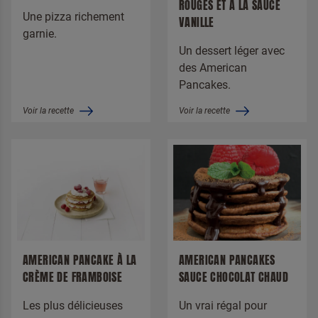
ROUGES ET À LA SAUCE
Une pizza richement
VANILLE
garnie.
Un dessert léger avec
workbench/form::forms.title.callback
des American
request
Pancakes.
Voir la recette
Voir la recette
AMERICAN PANCAKE À LA
AMERICAN PANCAKES
CRÈME DE FRAMBOISE
SAUCE CHOCOLAT CHAUD
Les plus délicieuses
Un vrai régal pour