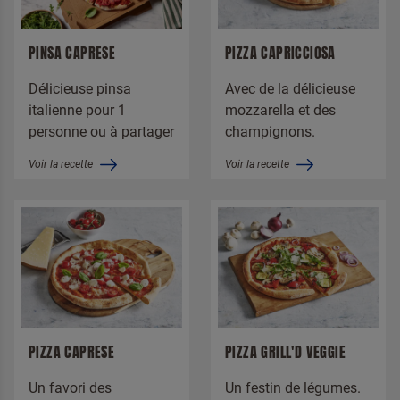
Crêpes
Pizza
PINSA CAPRESE
PIZZA CAPRICCIOSA
Délicieuse pinsa
Avec de la délicieuse
italienne pour 1
mozzarella et des
Marques
personne ou à partager
champignons.
Alsa
Moment de la journée
Voir la recette
Voir la recette
Dr. Oetker Professional
Dessert
Pizza Perfettissima
Collation
PIZZA CAPRESE
PIZZA GRILL'D VEGGIE
Un favori des
Un festin de légumes.