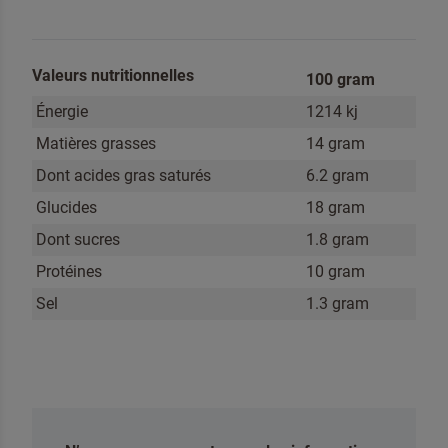
Je suis un professionnel
Valeurs nutritionnelles
100 gram
Oui, tenez-moi informé des nouveautés et des
Énergie
1214 kj
promotions de Dr. Oetker Professionnel
Matières grasses
14 gram
Dont acides gras saturés
6.2 gram
Glucides
18 gram
En cliquant sur envoyer, vous acceptez
nos conditions générales
.
Dont sucres
1.8 gram
ENVOYER
Protéines
10 gram
Sel
1.3 gram