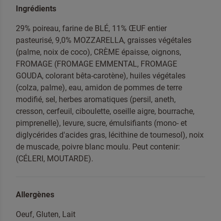
Ingrédients
29% poireau, farine de BLÉ, 11% ŒUF entier
pasteurisé, 9,0% MOZZARELLA, graisses végétales
(palme, noix de coco), CRÈME épaisse, oignons,
FROMAGE (FROMAGE EMMENTAL, FROMAGE
GOUDA, colorant bêta-carotène), huiles végétales
(colza, palme), eau, amidon de pommes de terre
modifié, sel, herbes aromatiques (persil, aneth,
cresson, cerfeuil, ciboulette, oseille aigre, bourrache,
pimprenelle), levure, sucre, émulsifiants (mono- et
diglycérides d'acides gras, lécithine de tournesol), noix
de muscade, poivre blanc moulu. Peut contenir:
(CÉLERI, MOUTARDE).
Pour lutter contre le spam, sélectionnez le
Pizza
Allergènes
Oeuf, Gluten, Lait