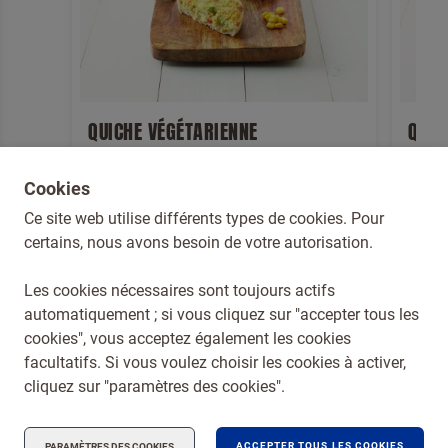
QUICHE VÉGÉTARIENNE
QUIC
Cookies
Voir le produit
Voir le 
Ce site web utilise différents types de cookies. Pour
certains, nous avons besoin de votre autorisation.
Les cookies nécessaires sont toujours actifs
automatiquement ; si vous cliquez sur "accepter tous les
cookies", vous acceptez également les cookies
Dr. Oetker België
facultatifs. Si vous voulez choisir les cookies à activer,
Conditions générales
cliquez sur "paramètres des cookies".
Compliance
ACCEPTER TOUS LES COOKIES
PARAMÈTRES DES COOKIES