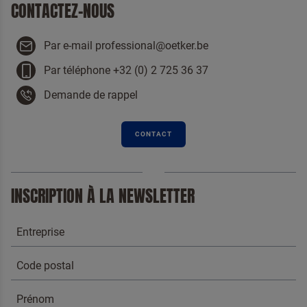
CONTACTEZ-NOUS
Applications
Menu
Par e-mail professional@oetker.be
Par téléphone +32 (0) 2 725 36 37
Demande de rappel
CONTACT
INSCRIPTION À LA NEWSLETTER
Pour lutter contre le spam, sélectionnez le
Crêpes