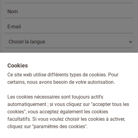
Je suis un professionnel
En cliquant sur envoyer, vous acceptez
nos conditions générales
.
ENVOYER
Je suis un professionnel
Cookies
En cliquant sur envoyer, vous acceptez
nos conditions générales
.
Ce site web utilise différents types de cookies. Pour
ENVOYER
certains, nous avons besoin de votre autorisation.
Les cookies nécessaires sont toujours actifs
automatiquement ; si vous cliquez sur "accepter tous les
cookies", vous acceptez également les cookies
Dr. Oetker België
facultatifs. Si vous voulez choisir les cookies à activer,
Conditions générales
cliquez sur "paramètres des cookies".
Compliance