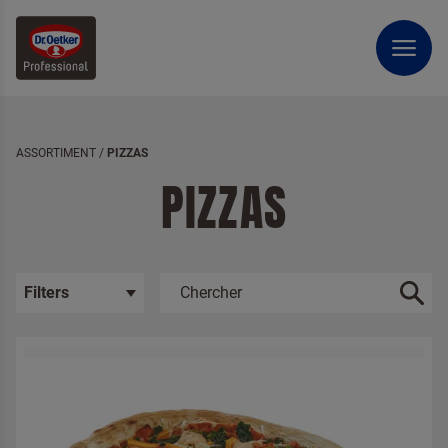
ASSORTIMENT
/
PIZZAS
PIZZAS
Filters
Choisir la catégorie
Pâtisserie
Dessert
Ingrédients de pâtisserie